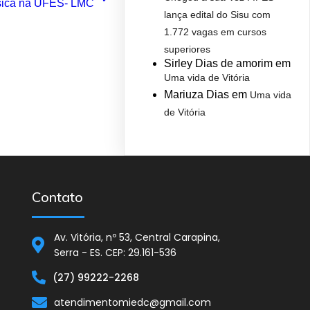
ísica na UFES- LMC
lança edital do Sisu com
1.772 vagas em cursos
superiores
Sirley Dias de amorim
em
Uma vida de Vitória
Mariuza Dias
em
Uma vida
de Vitória
Contato
Av. Vitória, nº 53, Central Carapina,
Serra - ES. CEP: 29.161-536
(27) 99222-2268
atendimentomiedc@gmail.com