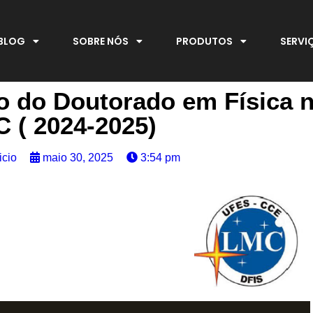
BLOG
SOBRE NÓS
PRODUTOS
SERVI
no do Doutorado em Física 
 ( 2024-2025)
icio
maio 30, 2025
3:54 pm