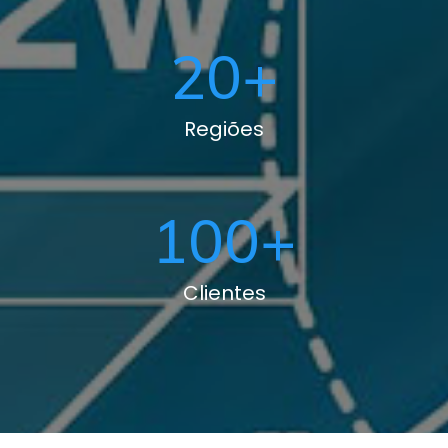
20
+
Regiões
100
+
Clientes