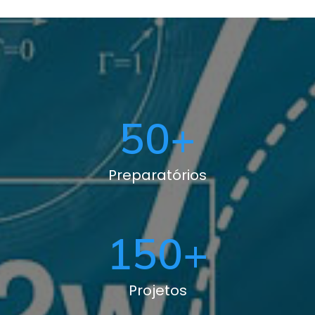
50
+
Preparatórios
150
+
Projetos