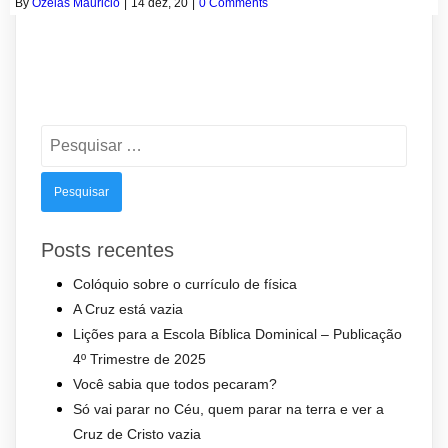
By
Ozeias Mauricio
|
14
dez, 20
|
0 Comments
Pesquisar
por:
Posts recentes
Colóquio sobre o currículo de física
A Cruz está vazia
Lições para a Escola Bíblica Dominical – Publicação
4º Trimestre de 2025
Você sabia que todos pecaram?
Só vai parar no Céu, quem parar na terra e ver a
Cruz de Cristo vazia