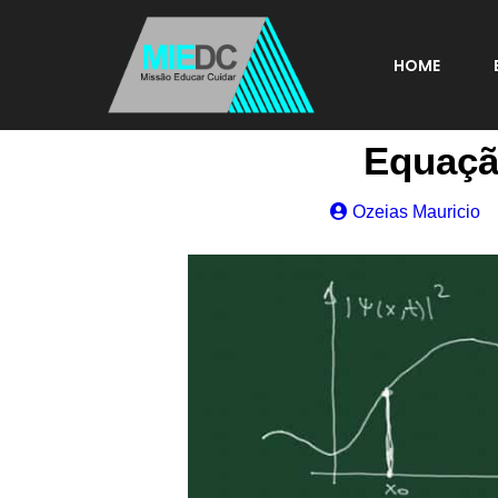
HOME
Equaçã
Ozeias Mauricio