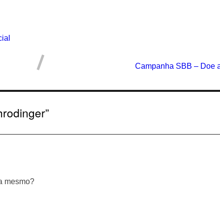
ial
Campanha SBB – Doe a B
rodinger
”
ria mesmo?